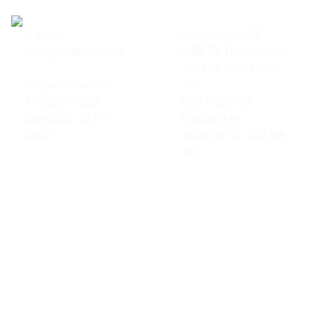
E-post:
Svegsvägen 16
info@strapatser.nu
840 95 Funäsdalen
Tel/Fax: 0684-211
Organisations nr:
21
556626-7000
0684-203 21
Bankgiro: 5873-
Fjällbäcken
0847
Mobil: 070- 373 09
66