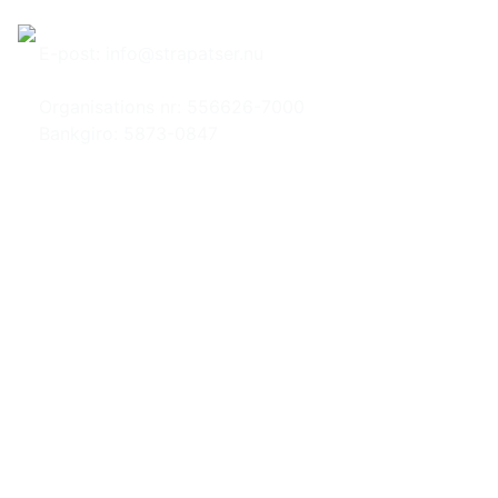
Hem
Om Strapatser
E-post:
info@strapatser.nu
Organisations nr: 556626-7000
Bankgiro: 5873-0847