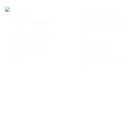
E-post:
Svegsvägen 16
info@strapatser.nu
840 95 Funäsdalen
Tel/Fax: 0684-211
Organisations nr:
21
556626-7000
0684-203 21
Bankgiro: 5873-
Fjällbäcken
0847
Mobil: 070- 373 09
66