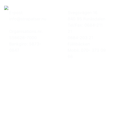
E-post:
Svegsvägen 16
info@strapatser.nu
840 95 Funäsdalen
Tel/Fax: 0684-211
Organisations nr:
21
556626-7000
0684-203 21
Bankgiro: 5873-
Fjällbäcken
0847
Mobil: 070- 373 09
66