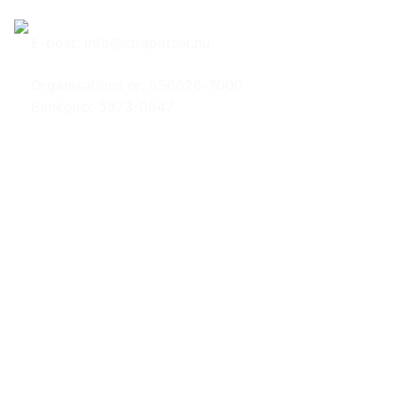
Hem
Om Strapatser
E-post:
info@strapatser.nu
Organisations nr: 556626-7000
Bankgiro: 5873-0847