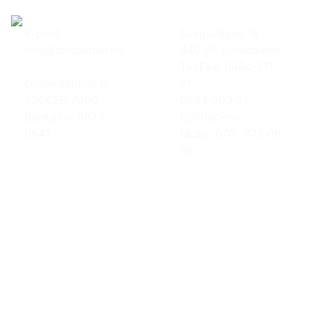
E-post:
Svegsvägen 16
info@strapatser.nu
840 95 Funäsdalen
Tel/Fax: 0684-211
Organisations nr:
21
556626-7000
0684-203 21
Bankgiro: 5873-
Fjällbäcken
0847
Mobil: 070- 373 09
66