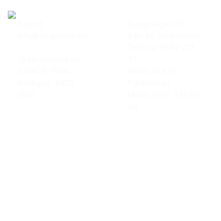
E-post:
Svegsvägen 16
info@strapatser.nu
840 95 Funäsdalen
Tel/Fax: 0684-211
Organisations nr:
21
556626-7000
0684-203 21
Bankgiro: 5873-
Fjällbäcken
0847
Mobil: 070- 373 09
66