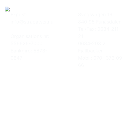
E-post:
Svegsvägen 16
info@strapatser.nu
840 95 Funäsdalen
Tel/Fax: 0684-211
Organisations nr:
21
556626-7000
0684-203 21
Bankgiro: 5873-
Fjällbäcken
0847
Mobil: 070- 373 09
66