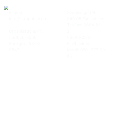
E-post:
Svegsvägen 16
info@strapatser.nu
840 95 Funäsdalen
Tel/Fax: 0684-211
Organisations nr:
21
556626-7000
0684-203 21
Bankgiro: 5873-
Fjällbäcken
0847
Mobil: 070- 373 09
66