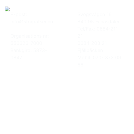
E-post:
Svegsvägen 16
info@strapatser.nu
840 95 Funäsdalen
Tel/Fax: 0684-211
Organisations nr:
21
556626-7000
0684-203 21
Bankgiro: 5873-
Fjällbäcken
0847
Mobil: 070- 373 09
66