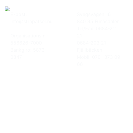
E-post:
Svegsvägen 16
info@strapatser.nu
840 95 Funäsdalen
Tel/Fax: 0684-211
Organisations nr:
21
556626-7000
0684-203 21
Bankgiro: 5873-
Fjällbäcken
0847
Mobil: 070- 373 09
66