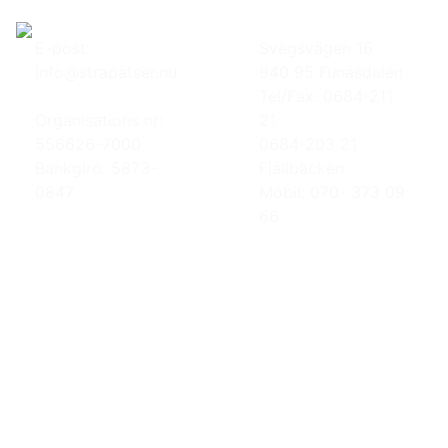
E-post:
Svegsvägen 16
info@strapatser.nu
840 95 Funäsdalen
Tel/Fax: 0684-211
Organisations nr:
21
556626-7000
0684-203 21
Bankgiro: 5873-
Fjällbäcken
0847
Mobil: 070- 373 09
66