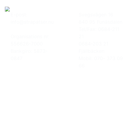
E-post:
Svegsvägen 16
info@strapatser.nu
840 95 Funäsdalen
Tel/Fax: 0684-211
Organisations nr:
21
556626-7000
0684-203 21
Bankgiro: 5873-
Fjällbäcken
0847
Mobil: 070- 373 09
66