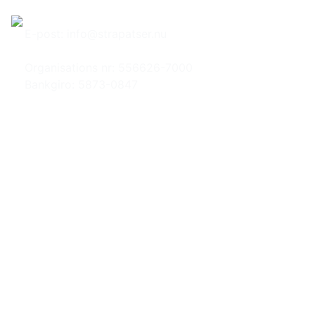
Hem
Om Strapatser
E-post:
info@strapatser.nu
Organisations nr: 556626-7000
Bankgiro: 5873-0847