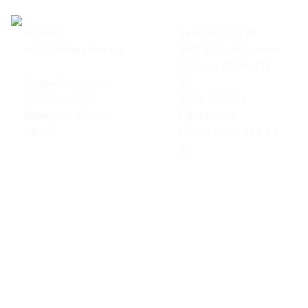
E-post:
Svegsvägen 16
info@strapatser.nu
840 95 Funäsdalen
Tel/Fax: 0684-211
Organisations nr:
21
556626-7000
0684-203 21
Bankgiro: 5873-
Fjällbäcken
0847
Mobil: 070- 373 09
66