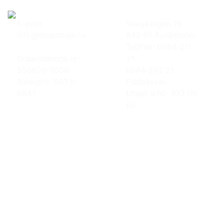
E-post:
Svegsvägen 16
info@strapatser.nu
840 95 Funäsdalen
Tel/Fax: 0684-211
Organisations nr:
21
556626-7000
0684-203 21
Bankgiro: 5873-
Fjällbäcken
0847
Mobil: 070- 373 09
66