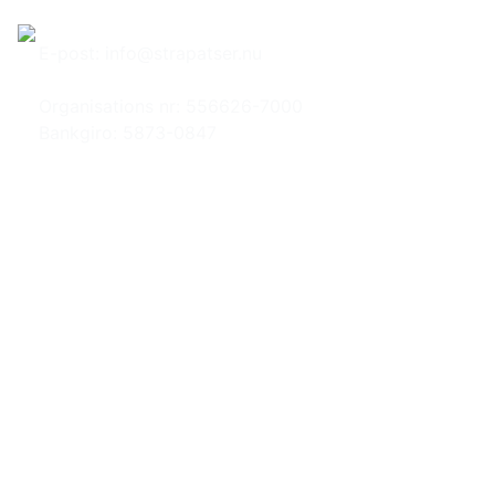
Hem
Om Strapatser
E-post:
info@strapatser.nu
Organisations nr: 556626-7000
Bankgiro: 5873-0847